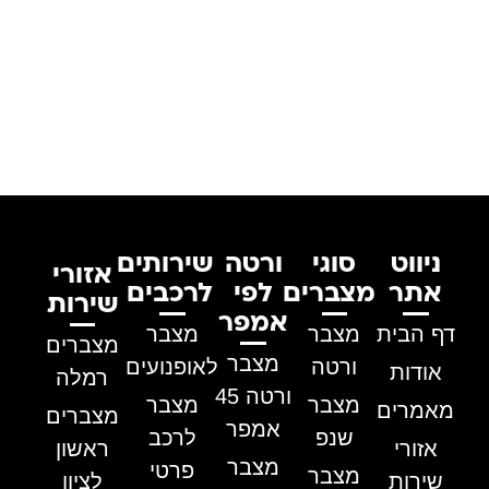
ניווט
סוגי
ורטה
שירותים
אזורי
אתר
מצברים
לפי
לרכבים
שירות
אמפר
דף הבית
מצבר
מצבר
מצברים
מצבר
ורטה
לאופנועים
אודות
רמלה
ורטה 45
מצבר
מצבר
מאמרים
מצברים
אמפר
שנפ
לרכב
אזורי
ראשון
מצבר
פרטי
מצבר
שירות
לציון