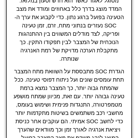
מסוגל לאגור כאשר הוא חדש וטעון במלואו.
המדד מוצג בדרך כלל באחוזים ומודד את מצב
הטעינה בפועל ברגע נתון. כדי לקבוע את ערך ה-
SOC נעזרים בנתוני מתח, זרם, זמן טעינה
ופריקה, לצד מודלים המשווים בין ההתנהגות
הנוכחית של המצבר לבין תפקודו התקין. כך
מתקבלת הערכה מדויקת של רמת האנרגיה
שנותרה.
הגדרת SOC מתבססת על השוואת מתח המצבר
תחת עומסים שונים ועל ניתוח דפוסי טעינה. ככל
שהמתח גבוה יותר, כך המצבר נמצא ברמת
טעינה גבוהה יותר. עם זאת, מכיוון שמתח מושפע
מטמפרטורה, התנגדות פנימית ושימוש בעומס,
מחשבי רכב משתמשים בשיטות מתקדמות יותר
כדי לחשב SOC אמיתי. הם עוקבים אחר כניסת
ויציאת אנרגיה לאורך זמן וכך מוודאים שהערך
המוצג לנהג משקף את מצב המצבר בפועל.