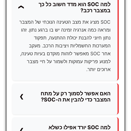
למה SOC הוא מדד חשוב כל כך
במצבר רכב?
SOC מציג את מצב הטעינה הנוכחי של המצבר
ומראה כמה אנרגיה זמינה יש בו ברגע נתון. זהו
נתון חיוני להבנת יכולת ההתנעה, תפקוד
המערכות החשמליות ויציבות הרכב. מעקב
אחר SOC מאפשר לזהות מוקדם בעיות טעינה,
למנוע פריקות עמוקות ולשמור על חיי מצבר
ארוכים יותר.
האם אפשר לסמוך רק על מתח
המצבר כדי להבין את ה-SOC?
לא תמיד. מתח הוא חלק מהמשוואה, אך הוא
מושפע מטמפרטורה, עומס ותנאי שימוש.
לפעמים מתח גבוה ייראה תקין למרות
למה SOC יורד אפילו כשלא