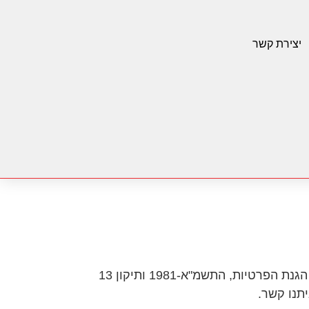
יצירת קשר
אנו ב־"מצברי ישראל" (israel-battery.co.il) מכבדים את פרטיות המשתמשים באתר ופועלים בהתאם לחוק הגנת הפרטיות, התשמ"א-1981 ותיקון 13
יתנו קשר.