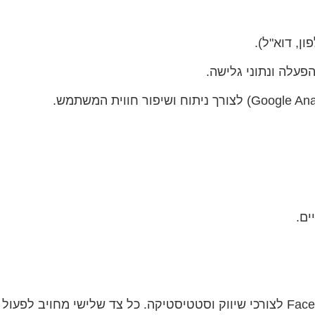
, דוא"ל).
ים.