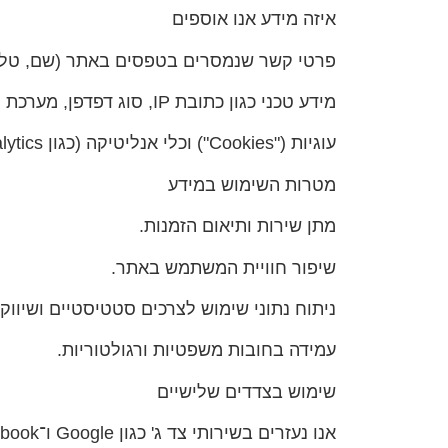
איזה מידע אנו אוספים
פרטי קשר שנמסרים בטפסים באתר (שם, טלפון
מידע טכני כגון כתובת IP, סוג דפדפן, מערכת הפעלה ונתוני גלישה.
עוגיות ("Cookies") וכלי אנליטיקה (כגון Google Analytics) לצורך ניתוח ושיפור חווית המשתמש.
מטרות השימוש במידע
מתן שירות ותיאום הזמנות.
שיפור חוויית המשתמש באתר.
ניתוח נתוני שימוש לצרכים סטטיסטיים ושיווקי
עמידה בחובות משפטיות ורגולטוריות.
שימוש בצדדים שלישיים
אנו נעזרים בשירותי צד ג' כגון Google ו־Facebook לצורכי שיווק וסטטיסטיקה. כל צד שלישי מחויב לפעול בהתאם לדין ולשמור על אבטחת המידע.