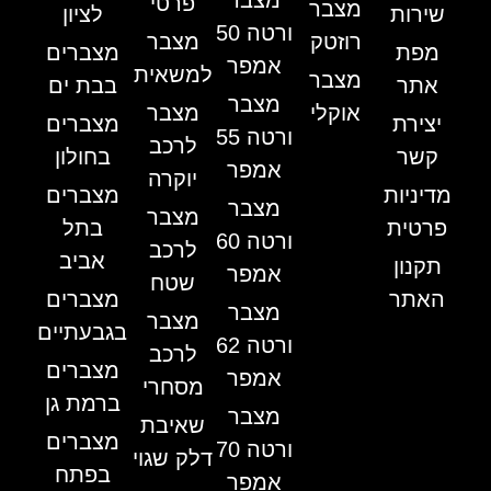
מצבר
פרטי
מצבר
שירות
לציון
ורטה 50
רוזטק
מצבר
מפת
מצברים
אמפר
למשאית
מצבר
אתר
בבת ים
מצבר
אוקלי
מצבר
יצירת
מצברים
ורטה 55
לרכב
קשר
בחולון
אמפר
יוקרה
מדיניות
מצברים
מצבר
מצבר
פרטית
בתל
ורטה 60
לרכב
אביב
תקנון
אמפר
שטח
האתר
מצברים
מצבר
מצבר
בגבעתיים
ורטה 62
לרכב
מצברים
אמפר
מסחרי
ברמת גן
מצבר
שאיבת
מצברים
ורטה 70
דלק שגוי
בפתח
אמפר