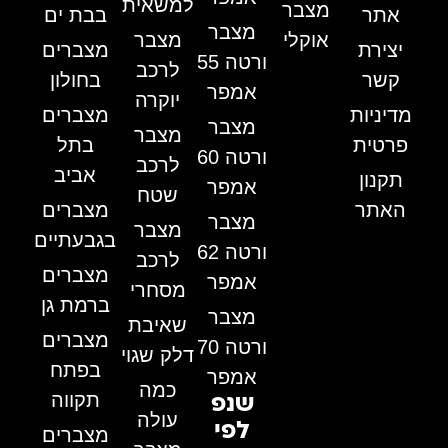
למשאית
מצבר
אתר
בבת ים
מצבר
אוקלי
מצבר
יצירת
מצברים
ורטה 55
לרכב
קשר
בחולון
אמפר
יוקרה
מדיניות
מצברים
מצבר
מצבר
פרטית
בתל
ורטה 60
לרכב
אביב
תקנון
אמפר
שטח
האתר
מצברים
מצבר
מצבר
בגבעתיים
ורטה 62
לרכב
מצברים
אמפר
מסחרי
ברמת גן
מצבר
שאיבת
מצברים
ורטה 70
דלק שגוי
בפתח
אמפר
כמה
תקווה
שנפ
עולה
לפי
מצברים