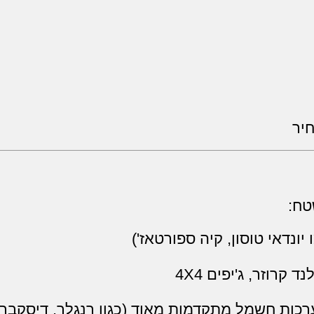
יר
טח:
יונדאי טוסון, קיה ספורטאז')
קרוזר, ג'יפים 4X4
ות חשמל מתקדמות מאוד (כגון רנגלר, דיסקברי ו