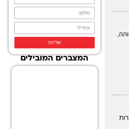
הה,
שליחה
המצברים המובילים
מצבר
למשאית
לחץ כאן
רות