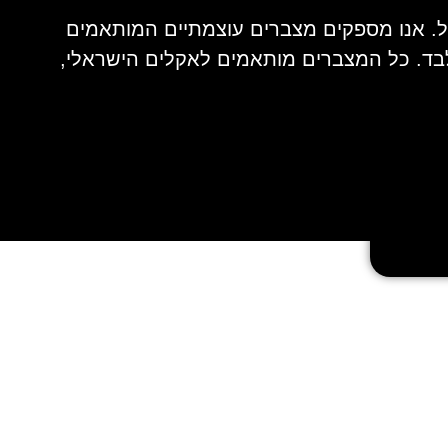
ל. אנו מספקים מצברים עוצמתיים המותאמים
פים, רכבי שטח ורכבי 4X4, עם שירות מהיר עד הבית או השטח – תוך 30 דקות בלבד. כל המצברים מותאמים לאקלים הישראלי,