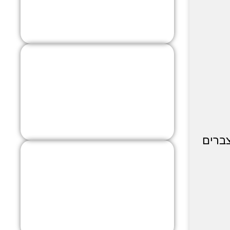
לחץ כאן
רחובות
לחץ כאן
צברים
רמלה
לחץ כאן