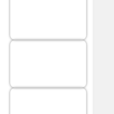
בת ים
לחץ כאן
ראשון לציון
לחץ כאן
באר יעקב