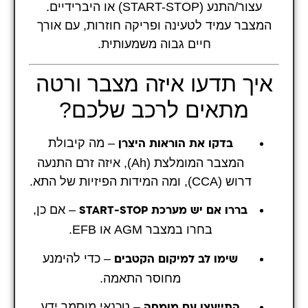
עצור/התנע (START-STOP) או היברידיים.
המצבר עמיד לטעינה ופריקה חוזרות, עם אורך
חיים גבוה משמעותית.
איך תדעו איזה מצבר ורטה
מתאים לרכב שלכם?
– מה קיבולת
בדקו את הוראות היצרן
המצבר המומלצת (Ah), איזה זרם התנעה
דרוש (CCA), ומה המידות הפיזיות של התא.
– אם כן,
בררו אם יש מערכת START-STOP
בחרו במצבר AGM או EFB.
– כדי להימנע
שימו לב למיקום הקטבים
מחוסר התאמה.
– טכנאי מוסמך ידע
התייעצו עם מומחה