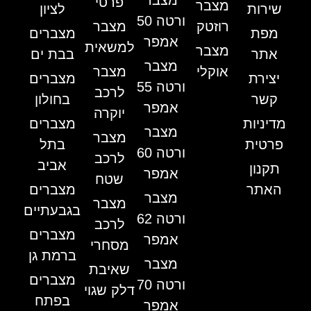
מצבר
פרטי
מצבר
שירות
לציון
ורטה 50
רוזטק
מצבר
מפת
מצברים
אמפר
למשאית
מצבר
אתר
בבת ים
מצבר
אוקלי
מצבר
יצירת
מצברים
ורטה 55
לרכב
קשר
בחולון
אמפר
יוקרה
מדיניות
מצברים
מצבר
מצבר
פרטית
בתל
ורטה 60
לרכב
אביב
תקנון
אמפר
שטח
האתר
מצברים
מצבר
מצבר
בגבעתיים
ורטה 62
לרכב
מצברים
אמפר
מסחרי
ברמת גן
מצבר
שאיבת
מצברים
ורטה 70
דלק שגוי
בפתח
אמפר